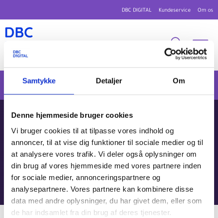
DBC DIGITAL
Kundeservice
Om os
Samtykke
Detaljer
Om
Dokumentation
Formateringsvejledninger
Brætspil og andre spil
Denne hjemmeside bruger cookies
Brætspil og andre
Vi bruger cookies til at tilpasse vores indhold og
annoncer, til at vise dig funktioner til sociale medier og til
spil
at analysere vores trafik. Vi deler også oplysninger om
din brug af vores hjemmeside med vores partnere inden
Vejledning i danMARC2-formatering af brætspil og andre spil.
for sociale medier, annonceringspartnere og
analysepartnere. Vores partnere kan kombinere disse
data med andre oplysninger, du har givet dem, eller som
de har indsamlet fra din brug af deres tjenester.
Senest opdateret: 16. december 2025