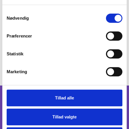
Samtykkevalg
Nødvendig
Hent
vejledning i PDF-format
.
Præferencer
Statistik
Marketing
Tillad alle
Om os
Nyhedsbreve og sociale medier
Leveringsbetingelser
Tillad valgte
DBC DIGITAL A/S
Privatlivspolitik
Tempovej 7-11
2750 Ballerup