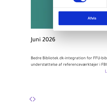
Afvis
Juni 2026
BI API,
Bedre Bibliotek.dk-integration for FFU-bib
tabrønden,
understøttelse af referenceværktøjer i FBI
ek.dk og meget
Læs mere