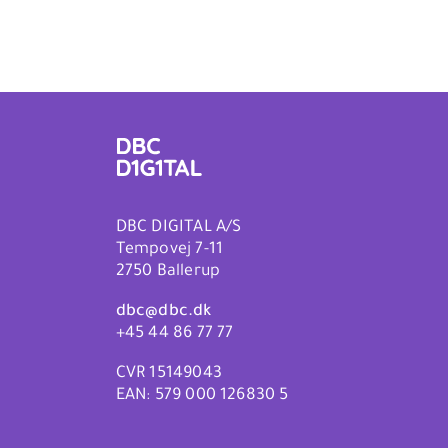
DBC DIGITAL A/S
Tempovej 7-11
2750 Ballerup
dbc@dbc.dk
+45 44 86 77 77
CVR 15149043
EAN: 579 000 126830 5