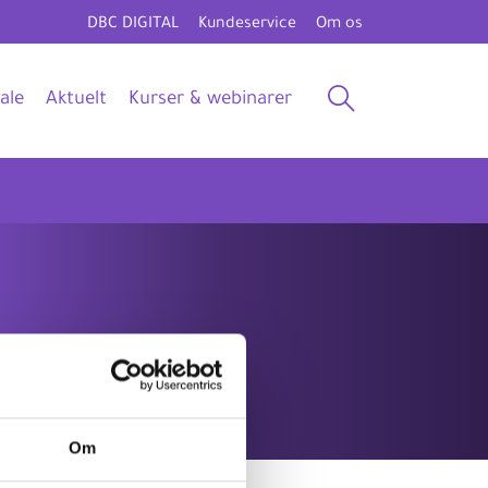
DBC DIGITAL
Kundeservice
Om os
ale
Aktuelt
Kurser & webinarer
Om