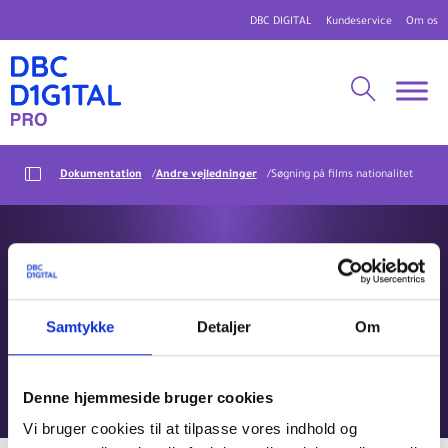
DBC DIGITAL
Kundeservice
Om os
Dokumentation
Andre vejledninger
Søgning på films nationalitet
Søgning på films
nationalitet
Samtykke
Detaljer
Om
Der findes specifikke søgekoder, der kan anvendes til at finde film
fra et bestemt land.
Denne hjemmeside bruger cookies
Vi bruger cookies til at tilpasse vores indhold og