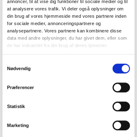
annoncer, til at vise dig funktioner til sociale medier og til
Senest opdateret: 27. april 2026
at analysere vores trafik. Vi deler også oplysninger om
din brug af vores hjemmeside med vores partnere inden
for sociale medier, annonceringspartnere og
Søgning
analysepartnere. Vores partnere kan kombinere disse
data med andre oplysninger, du har givet dem, eller som
Søgning på en films nationalitet foretages i
Complex Search
med
de har indsamlet fra din brug af deres tjenester.
søgekoden
lfn
. Den tilsvarende søgekode i
Open Search
er
term.nationality
.
Samtykkevalg
Eksempel på søgning i Complex Search
Nødvendig
lfn = "japanske film"
Præferencer
Eksempel på søgning i Open Search
Statistik
term.nationality="japanske film"
Marketing
Hvor stammer informationen fra?
Indekset, der søges i, er dannet ud fra filmens kontrollerede