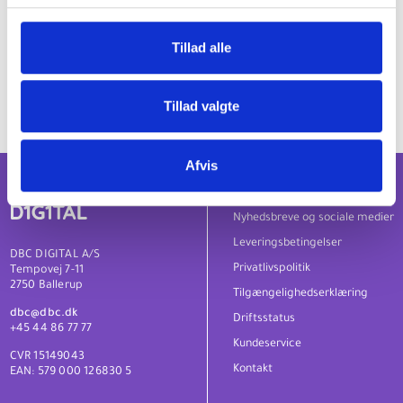
emneord. Hvis disse ikke indeholder oplysninger om nationalitet,
dannes koden om filmens nationalitet ud fra for eksempel
sprogkoder i danMARC2-postens
008 *l
– eller
041 *a
-felter.
Tillad alle
Tillad valgte
Afvis
Om os
Nyhedsbreve og sociale medier
Leveringsbetingelser
DBC DIGITAL A/S
Privatlivspolitik
Tempovej 7-11
2750 Ballerup
Tilgængelighedserklæring
dbc@dbc.dk
Driftsstatus
+45 44 86 77 77
Kundeservice
CVR 15149043
Kontakt
EAN: 579 000 126830 5