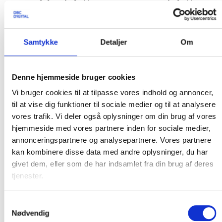
består af 13 personer fra forskellige biblioteker og har bidraget med
indgående viden om studerendes informationssøgning, brug af
faglitteratur og adgang til biblioteksressourcer, hvilket har været med
til at sikre en relevant og brugervenlig løsning.
Samtykke
Detaljer
Om
Nyt Netpunkt: Nye muligheder og
efterspurgte funktioner
Denne hjemmeside bruger cookies
Vi bruger cookies til at tilpasse vores indhold og annoncer,
Betaversionen af Netpunkt
er blevet udvidet med nye muligheder for
til at vise dig funktioner til sociale medier og til at analysere
søgning og bestilling samt en række efterspurgte funktioner fra den
nuværende version af Netpunkt, integreret i det opdaterede design med
vores trafik. Vi deler også oplysninger om din brug af vores
en mere moderne og overskuelig brugeroplevelse.
hjemmeside med vores partnere inden for sociale medier,
Det er nu muligt at vælge både generelle og specialiserede
annonceringspartnere og analysepartnere. Vores partnere
materialetyper i en udvidet dropdown-liste ved søgning, hvilket gør
kan kombinere disse data med andre oplysninger, du har
det lettere at afgrænse og præcisere søgninger.
givet dem, eller som de har indsamlet fra din brug af deres
Overblik over anmeldelser og materialevurderinger af de forskellige
tjenester.
materialer, som kan læses og eventuelt printes.
Bestillingsfunktionerne er udvidet med mulighed for at bestille
Samtykkevalg
materialer uden lokaliseringer samt skaf-bestillinger af materialer
Nødvendig
uden en eksisterende post. I forbindelse med skaf-bestillinger er der