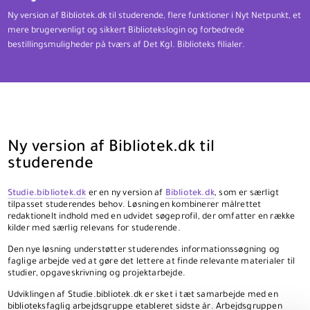
Ny version af Bibliotek.dk til studerende, flere funktioner i Nyt Netpunkt, et
mere brugervenligt og sikkert Bibliotekslogin og forbedrede
bestillingsmuligheder på tværs af Det Kgl. Biblioteks filialer.
Ny version af Bibliotek.dk til
studerende
Studie.bibliotek.dk
er en ny version af
Bibliotek.dk
, som er særligt
tilpasset studerendes behov. Løsningen kombinerer målrettet
redaktionelt indhold med en udvidet søgeprofil, der omfatter en række
kilder med særlig relevans for studerende.
Den nye løsning understøtter studerendes informationssøgning og
faglige arbejde ved at gøre det lettere at finde relevante materialer til
studier, opgaveskrivning og projektarbejde.
Udviklingen af Studie.bibliotek.dk er sket i tæt samarbejde med en
biblioteksfaglig arbejdsgruppe etableret sidste år. Arbejdsgruppen