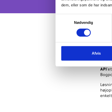
dem, eller som de har indsaml
Samtykkevalg
Nødvendig
Sa
Afvis
Materi
DIGITA
API
’e
Bogpo
Løsnin
højop
enkelt