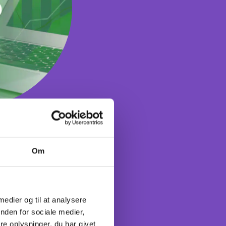
Om
info med nyt
 medier og til at analysere
nden for sociale medier,
e oplysninger, du har givet