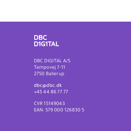
DBC DIGITAL A/S
Tempovej 7-11
2750 Ballerup
dbc@dbc.dk
+45 44 86 77 77
CVR 15149043
EAN: 579 000 126830 5