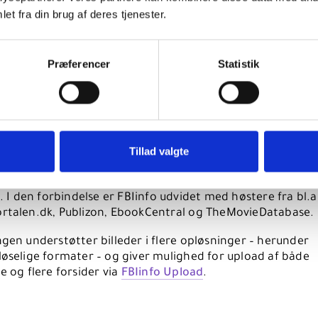
et fra din brug af deres tjenester.
Præferencer
Statistik
mlet forsideservice
Tillad valgte
aleforsider fra DDF’s Coverservice håndteres nu via DBC
Ls eksisterende forsideservice,
FBIinfo
, som udstilles via
F
t. I den forbindelse er FBIinfo udvidet med høstere fra bl.a
rtalen.dk, Publizon, EbookCentral og TheMovieDatabase.
gen understøtter billeder i flere opløsninger – herunder
løselige formater – og giver mulighed for upload af både
e og flere forsider via
FBIinfo Upload
.