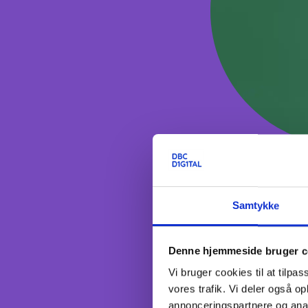
Oktober
Samtykke
Denne hjemmeside bruger c
Vi bruger cookies til at tilpas
vores trafik. Vi deler også 
annonceringspartnere og anal