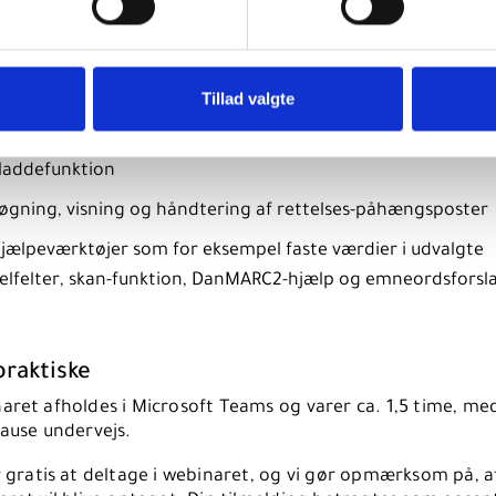
demo af opbygningen og funktionaliteten i FBIKat, som for
pel:
øgning og visning
Tillad valgte
prettelse, kopiering eller rettelse af en post
laddefunktion
øgning, visning og håndtering af rettelses-påhængsposter
jælpeværktøjer som for eksempel faste værdier i udvalgte
elfelter, skan-funktion, DanMARC2-hjælp og emneordsforsl
praktiske
aret afholdes i Microsoft Teams og varer ca. 1,5 time, me
ause undervejs.
 gratis at deltage i webinaret, og vi gør opmærksom på, a