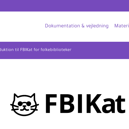
Dokumentation & vejledning
Materi
uktion til FBIKat for folkebiblioteker