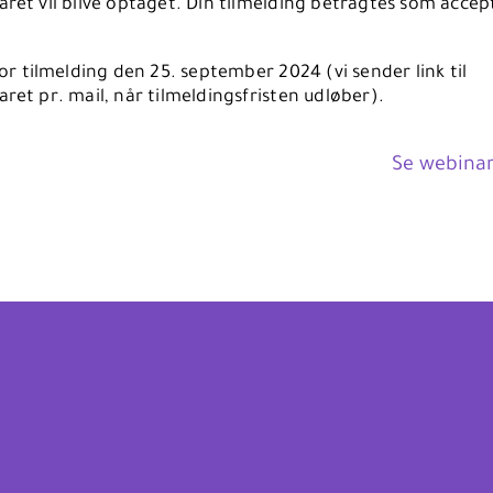
ret vil blive optaget. Din tilmelding betragtes som accep
.
for tilmelding den 25. september 2024 (vi sender link til
ret pr. mail, når tilmeldingsfristen udløber).
Se webinar