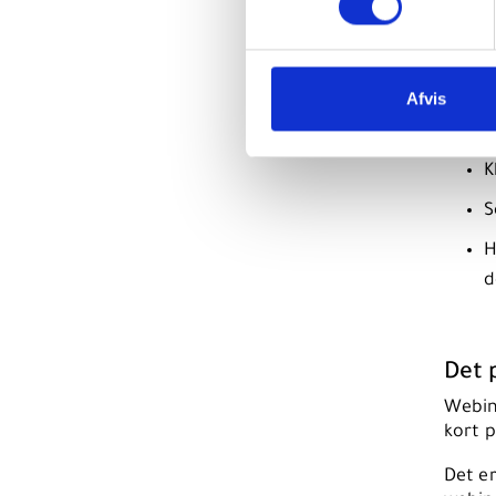
Live 
eksem
S
Afvis
O
K
S
H
d
Det 
Webin
kort p
Det er