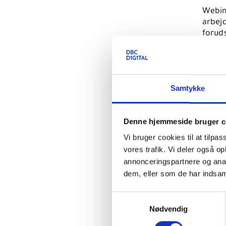
Webina
arbejd
forud
webin
katalo
Forme
med mu
Samtykke
Denne hjemmeside bruger c
På w
Vi bruger cookies til at tilpas
Baggr
vores trafik. Vi deler også 
annonceringspartnere og anal
Introd
dem, eller som de har indsaml
påhæn
Søgni
Samtykkevalg
Nødvendig
Posts