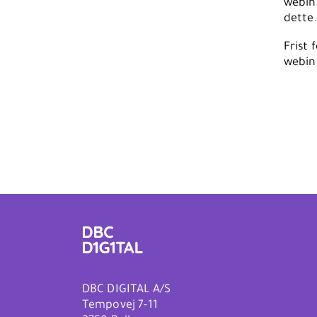
webina
dette
Frist 
webina
DBC DIGITAL A/S
Tempovej 7-11