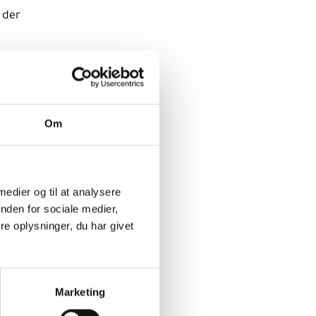
 der
at.dk
,
Om
 medier og til at analysere
nden for sociale medier,
e oplysninger, du har givet
ster og
Marketing