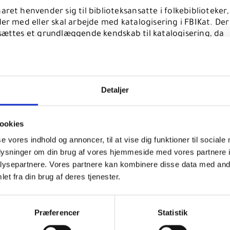
ret henvender sig til biblioteksansatte i folkebiblioteker,
er med eller skal arbejde med katalogisering i FBIKat. Der
sættes et grundlæggende kendskab til katalogisering, da
aret fokuserer på opbygning og funktionalitet i
giseringsklienten.
n vil være en blanding af PowerPoint og live-demo af
fbik
lighed for at stille spørgsmål undervejs.
Detaljer
ookies
ebinaret kan du høre om
se vores indhold og annoncer, til at vise dig funktioner til sociale
unden for udviklingen af FBIKat.
oplysninger om din brug af vores hjemmeside med vores partnere i
ysepartnere. Vores partnere kan kombinere disse data med andr
uktion til datamodellen i FBS (fællesskabsposter, lokalpo
et fra din brug af deres tjenester.
gsposter).
ng og håndtering af rettelses-påhængsposter.
Præferencer
Statistik
kabeloner.