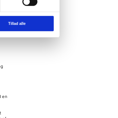
Tillad alle
ag
d en
t