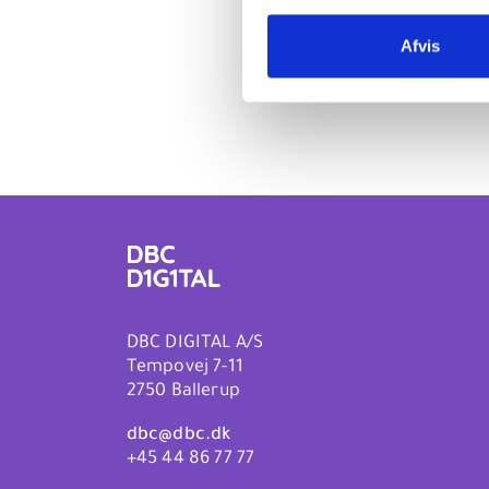
Kun b
Afvis
adgan
DBC DIGITAL A/S
Tempovej 7-11
2750 Ballerup
dbc@dbc.dk
+45 44 86 77 77