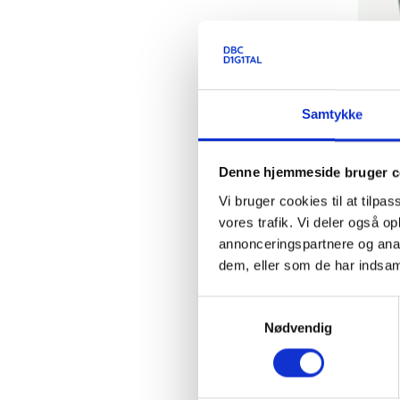
Opda
Samtykke
Denne hjemmeside bruger c
FBI-A
bibli
Vi bruger cookies til at tilpas
vores trafik. Vi deler også 
annonceringspartnere og anal
7. okt
dem, eller som de har indsaml
FBI-AP
Samtykkevalg
Nødvendig
Det ny
biblio