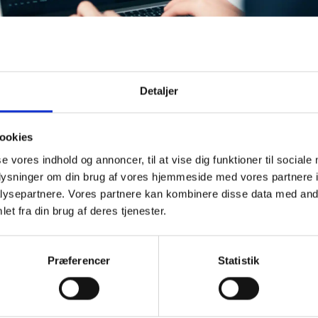
tering af poster med OVE-
Detaljer
ookies
PI understøtter nu tilføjelse af OVE-koder på
ografiske poster til brug i FBS 2.0.
se vores indhold og annoncer, til at vise dig funktioner til sociale
oplysninger om din brug af vores hjemmeside med vores partnere i
ysepartnere. Vores partnere kan kombinere disse data med andr
ober 2025
et fra din brug af deres tjenester.
I
Fælles Biblioteksinfrastruktur
It
Præferencer
Statistik
e Fælles Bibliotekssystem, FBS 2.0, kan nu opdatere
grafiske poster med OVE-koder via FBI-API’et.