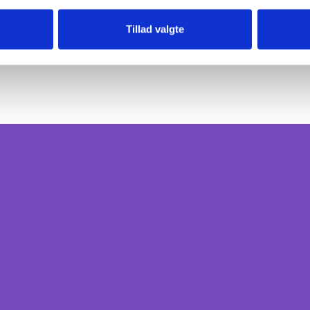
iblioteker med de nødvendige rettigheder opsat i VIP har
Tillad valgte
g til denne funktion.