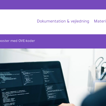
Dokumentation & vejledning
Materi
poster med OVE-koder