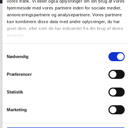
vores trafik. Vi deler også oplysninger om din brug af vores
hjemmeside med vores partnere inden for sociale medier,
Ny service til upload af forsider
annonceringspartnere og analysepartnere. Vores partnere
kan kombinere disse data med andre oplysninger, du har
givet dem, eller som de har indsamlet fra din brug af deres
Bibliotekerne kan nu selv uploade billeder og forsider via
den nye forsideservice FBIinfo.
tjenester.
17. februar 2026
Samtykkevalg
FBI-API
Biblioteker
Data
Fælles Biblioteksinfrastruktur
It
Nødvendig
Præferencer
FBIinfo er udvidet med en uploadfunktion, så bibliotekerne kan tilknytte
forsider til egne materialer og til materialer, hvor DBC DIGITAL endnu
ikke har tilknyttet en forside.
Statistik
Find FBIinfo-servicen her:
FBIinfo
og log ind med dit netpunkt-login.
Hvis du ikke allerede har adgang til FBIinfo, kan du få det ved at
kontakte dit biblioteks brugeradministrator.
Marketing
Se vores vejledning om FBIinfo