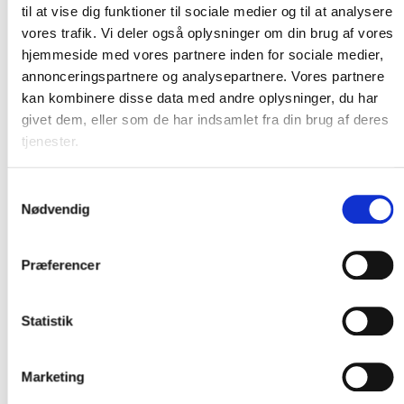
til at vise dig funktioner til sociale medier og til at analysere
Mere sikkert og smidigt
vores trafik. Vi deler også oplysninger om din brug af vores
Bibliotekslogin
hjemmeside med vores partnere inden for sociale medier,
annonceringspartnere og analysepartnere. Vores partnere
Brugere kan nu være logget ind længere tid med
kan kombinere disse data med andre oplysninger, du har
Bibliotekslogin.
givet dem, eller som de har indsamlet fra din brug af deres
tjenester.
3. juni 2026
FBI-API
Bibliotek.dk
Biblioteker
Fælles Biblioteksinfrastruktur
Samtykkevalg
Nødvendig
Bibliotekslogin via adgangsplatformen er blevet udvidet med ny
funktionalitet, som gør det muligt for brugerne at være logget ind i
Præferencer
længere tid uden at gå på kompromis med sikkerheden.
Løsningen bygger på adgangsoplysninger med kort levetid, der
automatisk kan fornys efter behov. Det betyder, at brugerne i højere
Statistik
grad kan benytte bibliotekernes digitale tjenester uden at blive mødt af
gentagne login. Loginprocessen bliver dermed mere smidig, samtidig
med at sikkerheden styrkes.
Marketing
Funktionaliteten er en del af den løbende modernisering af
adgangsplatformen og Bibliotekslogin. Ændringen påvirker ikke de