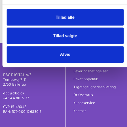
nuværende løsninger, som kan tage de nye muligheder for
adgangsoplysninger med kort levetid i brug, efterhånden som de ønsker
det.
Tillad alle
Tillad valgte
Afvis
Om os
Nyhedsbreve og sociale medier
Leveringsbetingelser
DBC DIGITAL A/S
Privatlivspolitik
Tempovej 7-11
2750 Ballerup
Tilgængelighedserklæring
dbc@dbc.dk
Driftsstatus
+45 44 86 77 77
Kundeservice
CVR 15149043
Kontakt
EAN: 579 000 126830 5