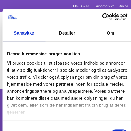
DBC DIGITAL
Kundeservice
Om os
Samtykke
Detaljer
Om
Denne hjemmeside bruger cookies
1. DKABM -> JED work
Vi bruger cookies til at tilpasse vores indhold og annoncer,
til at vise dig funktioner til sociale medier og til at analysere
9. juni 2026
vores trafik. Vi deler også oplysninger om din brug af vores
hjemmeside med vores partnere inden for sociale medier,
annonceringspartnere og analysepartnere. Vores partnere
kan kombinere disse data med andre oplysninger, du har
Om os
givet dem, eller som de har indsamlet fra din brug af deres
Nyhedsbreve og sociale medier
tjenester.
Leveringsbetingelser
DBC DIGITAL A/S
Privatlivspolitik
Tempovej 7-11
Samtykkevalg