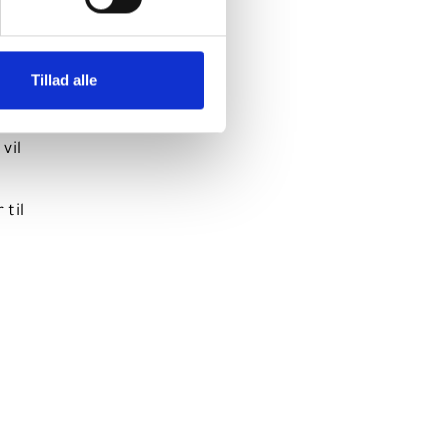
Tillad alle
Cover
vil
 til