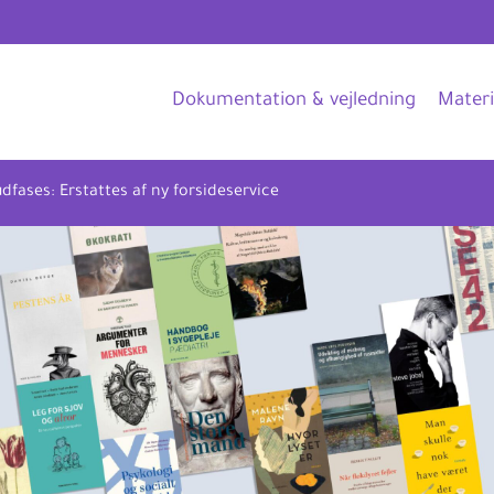
Dokumentation & vejledning
Materi
fases: Erstattes af ny forsideservice