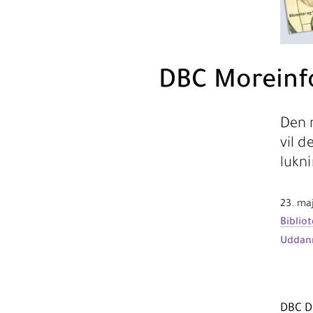
DBC Moreinfo
Den n
vil d
lukn
23. ma
Bibliot
Uddan
DBC DI