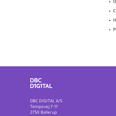
O
C
H
P
DBC DIGITAL A/S
Tempovej 7-11
2750 Ballerup