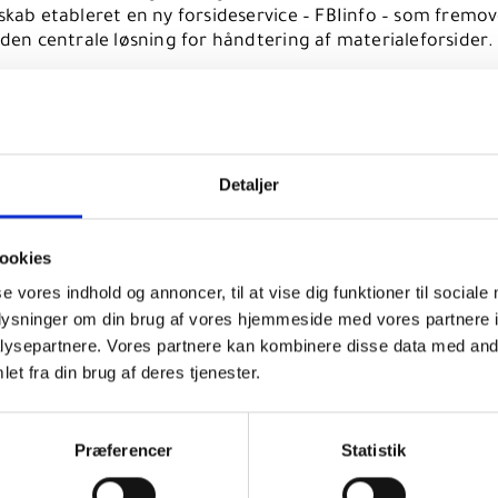
skab etableret en ny forsideservice – FBIinfo – som fremo
 den centrale løsning for håndtering af materialeforsider.
e service erstatter gradvist de to eksisterende forsideserv
oreinfo og Cover Service – som bliver udfaset.
Detaljer
nye forsideservice FBIinfo
let med den nye løsning er at samle og forenkle håndter
ookies
erialeforsider på tværs af platforme.
se vores indhold og annoncer, til at vise dig funktioner til sociale
o omfatter på nuværende tidspunkt forsider til fysiske
oplysninger om din brug af vores hjemmeside med vores partnere i
aler samt digitale materialer på eReolen. Indhold fra DB
ysepartnere. Vores partnere kan kombinere disse data med andr
nfo er allerede overført, og arbejdet med at overføre ind
et fra din brug af deres tjenester.
ver Service er i fuld gang.
e service er integreret i FBI-API og anvendes allerede på
tek.dk og af en række FFU-biblioteker. I kan derfor allered
Præferencer
Statistik
ervicen i brug.