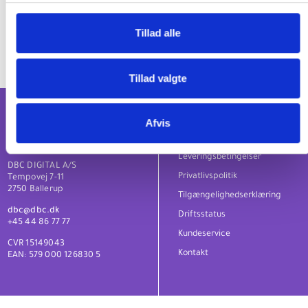
https://danbib.dk/soegekoder-complex-search
Tillad alle
Tillad valgte
Om os
Afvis
Nyhedsbreve og sociale medier
Leveringsbetingelser
DBC DIGITAL A/S
Privatlivspolitik
Tempovej 7-11
2750 Ballerup
Tilgængelighedserklæring
dbc@dbc.dk
Driftsstatus
+45 44 86 77 77
Kundeservice
CVR 15149043
Kontakt
EAN: 579 000 126830 5